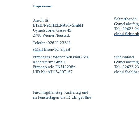
Impressum
Schrotthandel
Anschrift:
Gymelsdorferg
EISEN-SCHELNAST-GmbH
Tel.: 02622-2
Gymelsdorfer Gasse 45
eMail Schrott
2700 Wiener Neustadt
Telefon: 02622-23283
eMail
Eisen-Schelnast
Firmensitz: Wiener Neustadt (NÖ)
Stahlhandel
Rechtsform: GmbH
Gymelsdorferg
Firmenbuch: FN519298z
Tel.: 02622-2
UID-Nr.: ATU74907167
eMail Stahlha
Faschingdienstag, Karfreitag und
an Fenstertagen bis 12 Uhr geöffnet